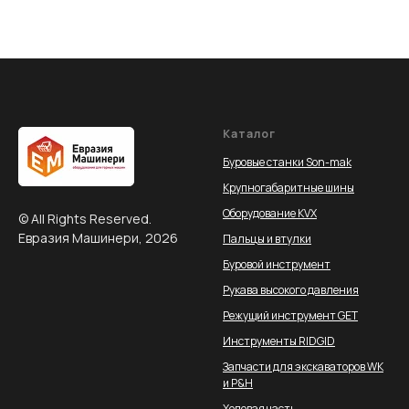
Каталог
Буровые станки Son-mak
Крупногабаритные шины
Оборудование KVX
© All Rights Reserved.
Евразия Машинери, 2026
Пальцы и втулки
Буровой инструмент
Рукава высокого давления
Режущий инструмент GET
Инструменты RIDGID
Запчасти для экскаваторов WK
и P&H
Ходовая часть