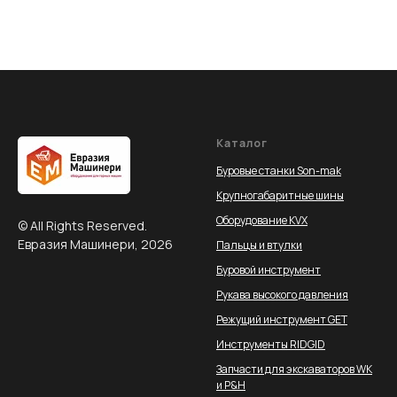
Каталог
Буровые станки Son-mak
Крупногабаритные шины
Оборудование KVX
© All Rights Reserved.
Евразия Машинери, 2026
Пальцы и втулки
Буровой инструмент
Рукава высокого давления
Режущий инструмент GET
Инструменты RIDGID
Запчасти для экскаваторов WK
и P&H