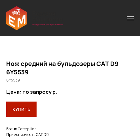
Нож средний на бульдозеры CAT D9
6Y5539
6Y5539
Цена: по запросу
р.
КУПИТЬ
Бренд Caterpillar
Применяемость САТ D9