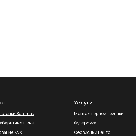
ог
Услуги
 станки Son-mak
Монтаж горной техники
габаритные шины
Футеровка
вание KVX
Сервисный центр