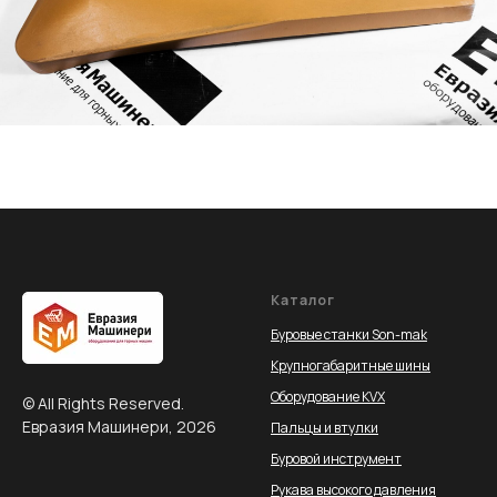
Каталог
Буровые станки Son-mak
Крупногабаритные шины
Оборудование KVX
© All Rights Reserved.
Евразия Машинери, 2026
Пальцы и втулки
Буровой инструмент
Рукава высокого давления