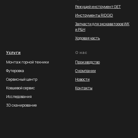
Режущий инструмент GET
Инструменты RIDGID
Запчасти для экскаваторов WK
и P&H
Ходовая часть
Услуги
О нас
Монтаж горной техники
Производство
Футеровка
О компании
Сервисный центр
Новости
Ковшевой сервис
Контакты
Исследования
3D сканирование