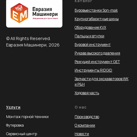
Каталог
Буровые станки Son-mak
Крупногабаритные шины
Оборудование KVX
Пальцы и втулки
© All Rights Reserved.
Евразия Машинери, 2026
Буровой инструмент
Рукава высокого давления
Режущий инструмент GET
Инструменты RIDGID
Запчасти для экскаваторов WK
и P&H
Ходовая часть
Услуги
О нас
Монтаж горной техники
Производство
Футеровка
О компании
Сервисный центр
Новости