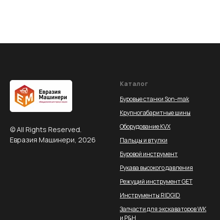
Каталог
Буровые станки Son-mak
Крупногабаритные шины
Оборудование KVX
© All Rights Reserved.
Евразия Машинери, 2026
Пальцы и втулки
Буровой инструмент
Рукава высокого давления
Режущий инструмент GET
Инструменты RIDGID
Запчасти для экскаваторов WK
и P&H