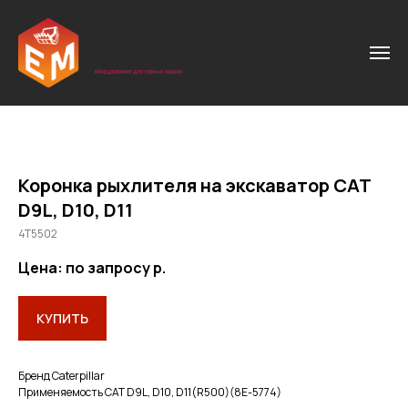
Коронка рыхлителя на экскаватор CAT
D9L, D10, D11
4T5502
Цена: по запросу
р.
КУПИТЬ
Бренд Caterpillar
Применяемость CAT D9L, D10, D11(R500)(8E-5774)