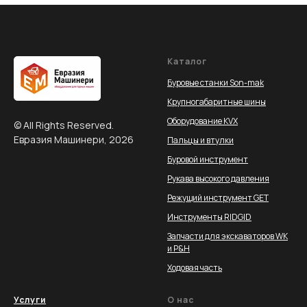
Каталог
Буровые станки Son-mak
Крупногабаритные шины
Оборудование KVX
© All Rights Reserved.
Евразия Машинери, 2026
Пальцы и втулки
Буровой инструмент
Рукава высокого давления
Режущий инструмент GET
Инструменты RIDGID
Запчасти для экскаваторов WK
и P&H
Ходовая часть
Услуги
О нас