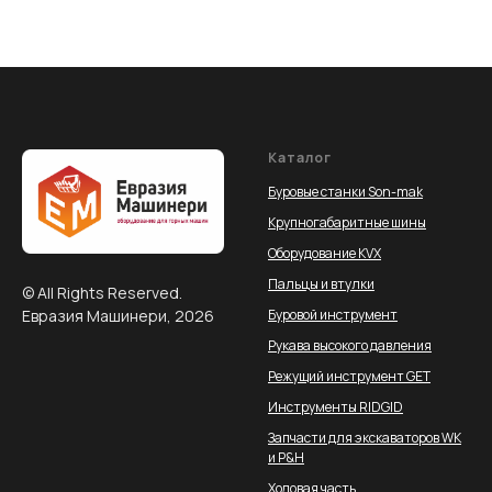
Каталог
Буровые станки Son-mak
Крупногабаритные шины
Оборудование KVX
Пальцы и втулки
© All Rights Reserved.
Евразия Машинери, 2026
Буровой инструмент
Рукава высокого давления
Режущий инструмент GET
Инструменты RIDGID
Запчасти для экскаваторов WK
и P&H
Ходовая часть