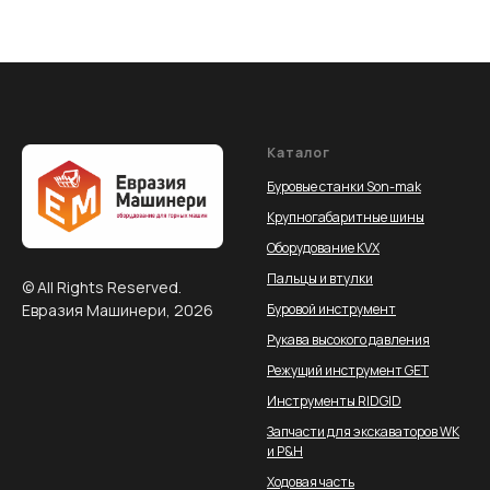
Каталог
Буровые станки Son-mak
Крупногабаритные шины
Оборудование KVX
Пальцы и втулки
© All Rights Reserved.
Евразия Машинери, 2026
Буровой инструмент
Рукава высокого давления
Режущий инструмент GET
Инструменты RIDGID
Запчасти для экскаваторов WK
и P&H
Ходовая часть