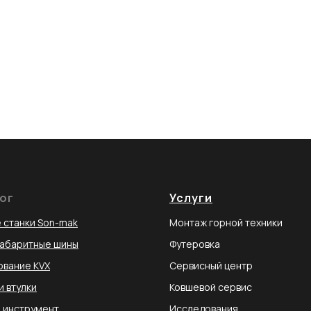
ог
Услуги
 станки Son-mak
Монтаж горной техники
габаритные шины
Футеровка
вание KVX
Сервисный центр
и втулки
Ковшевой сервис
 инструмент
Исследования