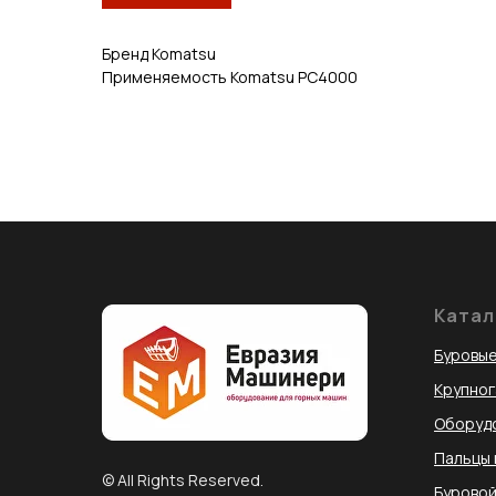
Бренд Komatsu
Применяемость Komatsu PC4000
Катал
Буровые
Крупно
Оборудо
Пальцы 
© All Rights Reserved.
Буровой