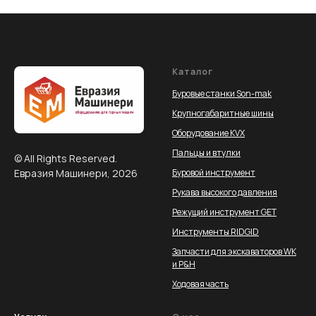
Каталог
Буровые станки Son-mak
Крупногабаритные шины
Оборудование KVX
Пальцы и втулки
© All Rights Reserved.
Евразия Машинери, 2026
Буровой инструмент
Рукава высокого давления
Режущий инструмент GET
Инструменты RIDGID
Запчасти для экскаваторов WK
и P&H
Ходовая часть