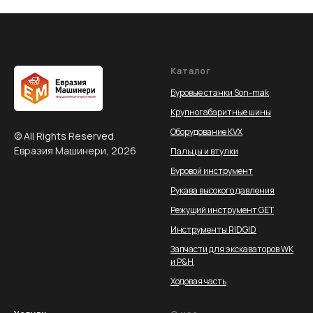
Каталог
Буровые станки Son-mak
Крупногабаритные шины
Оборудование KVX
© All Rights Reserved.
Евразия Машинери, 2026
Пальцы и втулки
Буровой инструмент
Рукава высокого давления
Режущий инструмент GET
Инструменты RIDGID
Запчасти для экскаваторов WK
и P&H
Ходовая часть