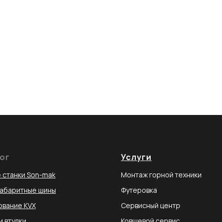
ог
Услуги
 станки Son-mak
Монтаж горной техники
габаритные шины
Футеровка
вание KVX
Сервисный центр
и втулки
Ковшевой сервис