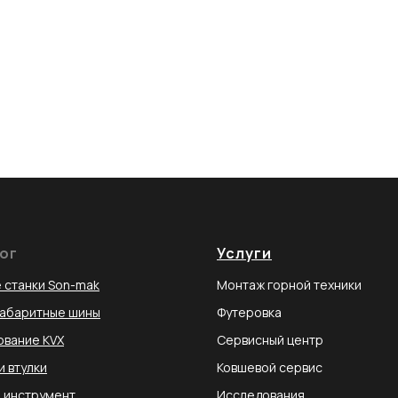
ог
Услуги
 станки Son-mak
Монтаж горной техники
габаритные шины
Футеровка
вание KVX
Сервисный центр
и втулки
Ковшевой сервис
 инструмент
Исследования