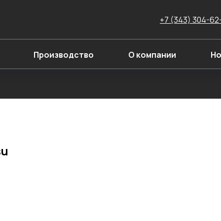
+7 (343) 304-62
Производство
О компании
Но
su