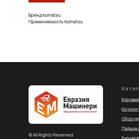
Бренд Komatsu
Применяемость Komatsu
Катал
Буровые
Крупно
Оборудо
Пальцы 
© All Rights Reserved.
Буровой