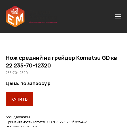
Нож средний на грейдер Komatsu GD кв
22 235-70-12320
235-70-12320
Цена: по запросу
р.
КУПИТЬ
Бренд Komatsu
Применяемость Komatsu GD 705, 725, 755б 825A-2