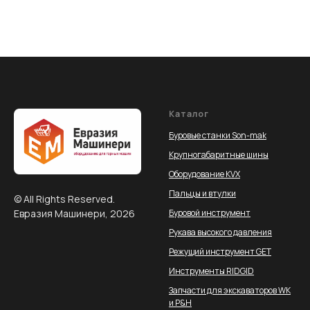
Каталог
Буровые станки Son-mak
Крупногабаритные шины
Оборудование KVX
Пальцы и втулки
© All Rights Reserved.
Евразия Машинери, 2026
Буровой инструмент
Рукава высокого давления
Режущий инструмент GET
Инструменты RIDGID
Запчасти для экскаваторов WK
и P&H