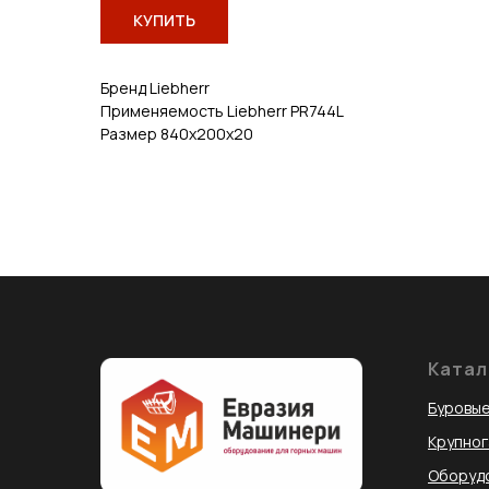
КУПИТЬ
Бренд Liebherr
Применяемость Liebherr PR744L
Размер 840х200х20
Катал
Буровые
Крупно
Оборудо