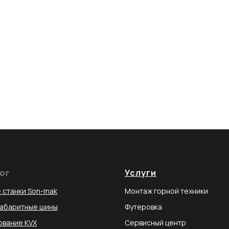
ог
Услуги
 станки Son-mak
Монтаж горной техники
габаритные шины
Футеровка
вание KVX
Сервисный центр