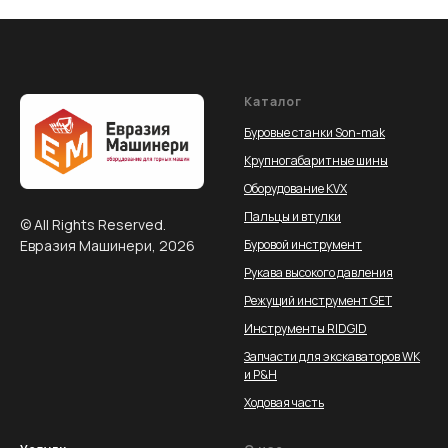
Каталог
Буровые станки Son-mak
Крупногабаритные шины
Оборудование KVX
Пальцы и втулки
© All Rights Reserved.
Евразия Машинери, 2026
Буровой инструмент
Рукава высокого давления
Режущий инструмент GET
Инструменты RIDGID
Запчасти для экскаваторов WK
и P&H
Ходовая часть