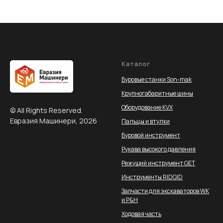
Каталог
Буровые станки Son-mak
Крупногабаритные шины
Оборудование KVX
© All Rights Reserved.
Евразия Машинери, 2026
Пальцы и втулки
Буровой инструмент
Рукава высокого давления
Режущий инструмент GET
Инструменты RIDGID
Запчасти для экскаваторов WK
и P&H
Ходовая часть