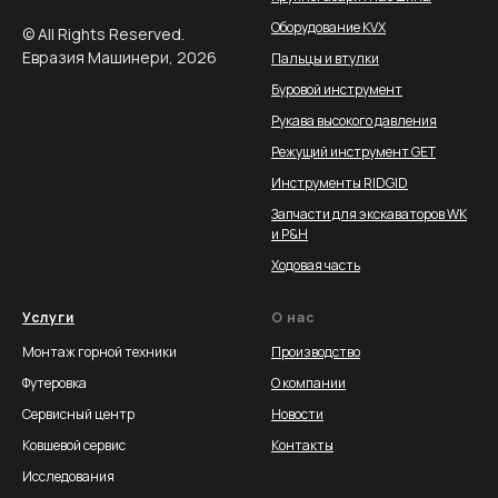
Оборудование KVX
© All Rights Reserved.
Евразия Машинери, 2026
Пальцы и втулки
Буровой инструмент
Рукава высокого давления
Режущий инструмент GET
Инструменты RIDGID
Запчасти для экскаваторов WK
и P&H
Ходовая часть
Услуги
О нас
Монтаж горной техники
Производство
Футеровка
О компании
Сервисный центр
Новости
Ковшевой сервис
Контакты
Исследования