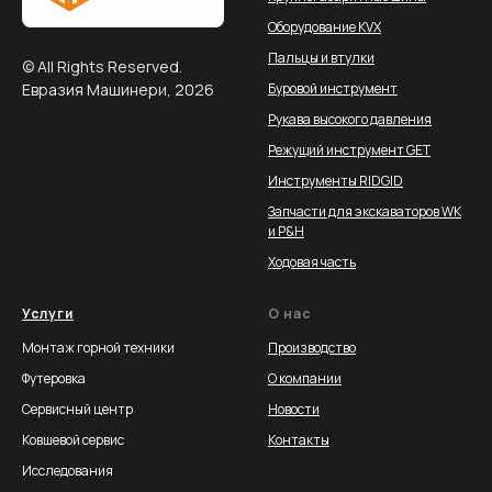
Оборудование KVX
Пальцы и втулки
© All Rights Reserved.
Евразия Машинери, 2026
Буровой инструмент
Рукава высокого давления
Режущий инструмент GET
Инструменты RIDGID
Запчасти для экскаваторов WK
и P&H
Ходовая часть
Услуги
О нас
Монтаж горной техники
Производство
Футеровка
О компании
Сервисный центр
Новости
Ковшевой сервис
Контакты
Исследования