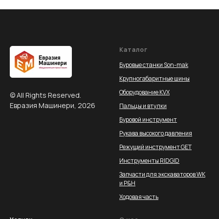
Каталог
Буровые станки Son-mak
Крупногабаритные шины
Оборудование KVX
© All Rights Reserved.
Евразия Машинери, 2026
Пальцы и втулки
Буровой инструмент
Рукава высокого давления
Режущий инструмент GET
Инструменты RIDGID
Запчасти для экскаваторов WK
и P&H
Ходовая часть