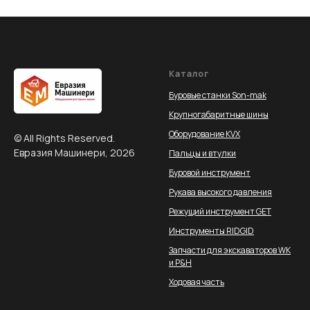
Каталог
Буровые станки Son-mak
Крупногабаритные шины
Оборудование KVX
© All Rights Reserved.
Евразия Машинери, 2026
Пальцы и втулки
Буровой инструмент
Рукава высокого давления
Режущий инструмент GET
Инструменты RIDGID
Запчасти для экскаваторов WK
и P&H
Ходовая часть